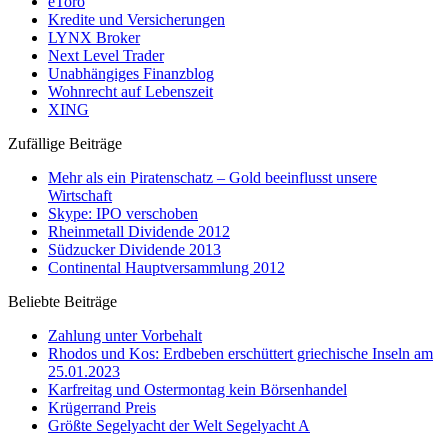
eToro
Kredite und Versicherungen
LYNX Broker
Next Level Trader
Unabhängiges Finanzblog
Wohnrecht auf Lebenszeit
XING
Zufällige Beiträge
Mehr als ein Piratenschatz – Gold beeinflusst unsere
Wirtschaft
Skype: IPO verschoben
Rheinmetall Dividende 2012
Südzucker Dividende 2013
Continental Hauptversammlung 2012
Beliebte Beiträge
Zahlung unter Vorbehalt
Rhodos und Kos: Erdbeben erschüttert griechische Inseln am
25.01.2023
Karfreitag und Ostermontag kein Börsenhandel
Krügerrand Preis
Größte Segelyacht der Welt Segelyacht A