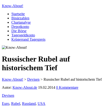
Know-About!
Startseite
Binärzahlen
Chartanalyse
Depotkonto
Die Börse
Tagesgeldkonto
Krügerrand Tagespreis
Russischer Rubel auf
historischem Tief
Know-About!
>
Devisen
>
Russischer Rubel auf historischem Tief
Autor:
Know-About.de
19.02.2014
0 Kommentare
Devisen
Euro
,
Rubel
,
Russland
,
USA