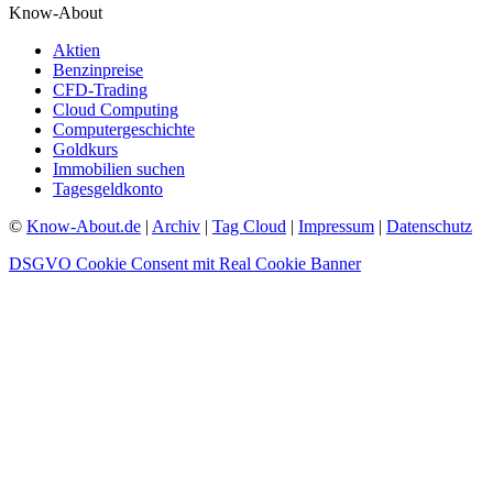
Know-About
Aktien
Benzinpreise
CFD-Trading
Cloud Computing
Computergeschichte
Goldkurs
Immobilien suchen
Tagesgeldkonto
©
Know-About.de
|
Archiv
|
Tag Cloud
|
Impressum
|
Datenschutz
DSGVO Cookie Consent mit Real Cookie Banner