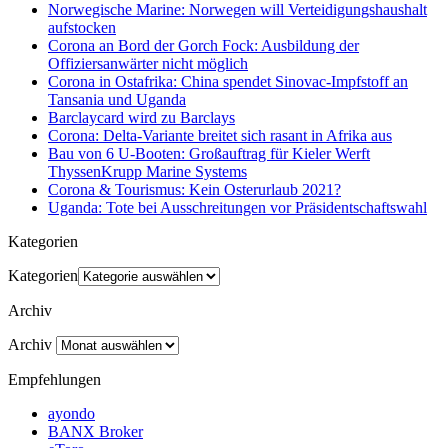
Norwegische Marine: Norwegen will Verteidigungshaushalt
aufstocken
Corona an Bord der Gorch Fock: Ausbildung der
Offiziersanwärter nicht möglich
Corona in Ostafrika: China spendet Sinovac-Impfstoff an
Tansania und Uganda
Barclaycard wird zu Barclays
Corona: Delta-Variante breitet sich rasant in Afrika aus
Bau von 6 U-Booten: Großauftrag für Kieler Werft
ThyssenKrupp Marine Systems
Corona & Tourismus: Kein Osterurlaub 2021?
Uganda: Tote bei Ausschreitungen vor Präsidentschaftswahl
Kategorien
Kategorien
Archiv
Archiv
Empfehlungen
ayondo
BANX Broker