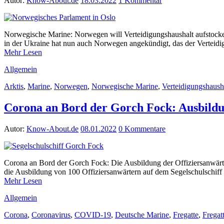
Autor:
Know-About.de
18.03.2022
1 Kommentar
Norwegische Marine: Norwegen will Verteidigungshaushalt aufstocken
in der Ukraine hat nun auch Norwegen angekündigt, das der Verteid
Mehr Lesen
Allgemein
Arktis
,
Marine
,
Norwegen
,
Norwegische Marine
,
Verteidigungshaush
Corona an Bord der Gorch Fock: Ausbildun
Autor:
Know-About.de
08.01.2022
0 Kommentare
Corona an Bord der Gorch Fock: Die Ausbildung der Offiziersanwärter
die Ausbildung von 100 Offiziersanwärtern auf dem Segelschulschif
Mehr Lesen
Allgemein
Corona
,
Coronavirus
,
COVID-19
,
Deutsche Marine
,
Fregatte
,
Fregat