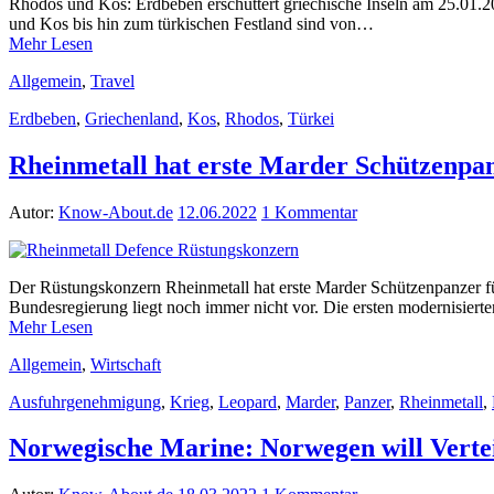
Rhodos und Kos: Erdbeben erschüttert griechische Inseln am 25.01.20
und Kos bis hin zum türkischen Festland sind von…
Mehr Lesen
Allgemein
,
Travel
Erdbeben
,
Griechenland
,
Kos
,
Rhodos
,
Türkei
Rheinmetall hat erste Marder Schützenpanz
Autor:
Know-About.de
12.06.2022
1 Kommentar
Der Rüstungskonzern Rheinmetall hat erste Marder Schützenpanzer fü
Bundesregierung liegt noch immer nicht vor. Die ersten modernisier
Mehr Lesen
Allgemein
,
Wirtschaft
Ausfuhrgenehmigung
,
Krieg
,
Leopard
,
Marder
,
Panzer
,
Rheinmetall
,
Norwegische Marine: Norwegen will Verte