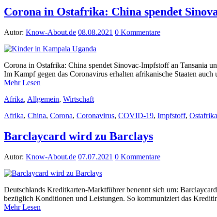
Corona in Ostafrika: China spendet Sinov
Autor:
Know-About.de
08.08.2021
0 Kommentare
Corona in Ostafrika: China spendet Sinovac-Impfstoff an Tansania u
Im Kampf gegen das Coronavirus erhalten afrikanische Staaten auch
Mehr Lesen
Afrika
,
Allgemein
,
Wirtschaft
Afrika
,
China
,
Corona
,
Coronavirus
,
COVID-19
,
Impfstoff
,
Ostafrik
Barclaycard wird zu Barclays
Autor:
Know-About.de
07.07.2021
0 Kommentare
Deutschlands Kreditkarten-Marktführer benennt sich um: Barclaycar
bezüglich Konditionen und Leistungen. So kommuniziert das Kreditin
Mehr Lesen