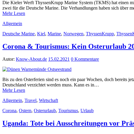
Die Kieler Werft ThyssenKrupp Marine System (TKMS) hat einen mi
zwei für die Deutsche Marine. Die Verhandlungen haben sich über 
Mehr Lesen
Allgemein
Deutsche Marine
,
Kiel
,
Marine
,
Norwegen
,
ThyssenKrupp
,
ThyssenK
Corona & Tourismus: Kein Osterurlaub 2
Autor:
Know-About.de
15.02.2021
0 Kommentare
Bis zu den Osterferien sind es noch ein paar Wochen, doch bereits je
Deutschland verzichtet werden muss. Kann es in…
Mehr Lesen
Allgemein
,
Travel
,
Wirtschaft
Corona
,
Ostern
,
Osterurlaub
,
Tourismus
,
Urlaub
Uganda: Tote bei Ausschreitungen vor Prä