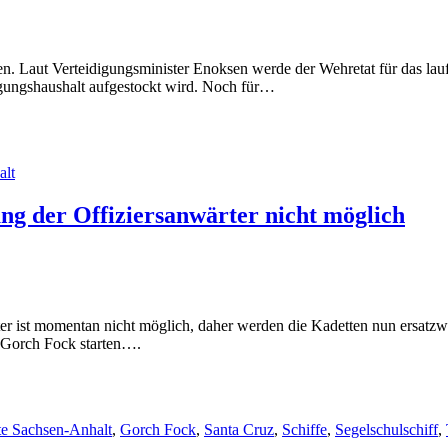
. Laut Verteidigungsminister Enoksen werde der Wehretat für das lau
igungshaushalt aufgestockt wird. Noch für…
alt
g der Offiziersanwärter nicht möglich
 ist momentan nicht möglich, daher werden die Kadetten nun ersatzweise
f Gorch Fock starten….
te Sachsen-Anhalt
,
Gorch Fock
,
Santa Cruz
,
Schiffe
,
Segelschulschiff
,