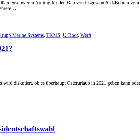
lliardenschweren Auftrag für den Bau von insgesamt 6 U-Booten vom
mehrere…
rupp Marine Systems
,
TKMS
,
U-Boot
,
Werft
021?
tzt wird diskutiert, ob es überhaupt Osterurlaub in 2021 geben kann od
sidentschaftswahl