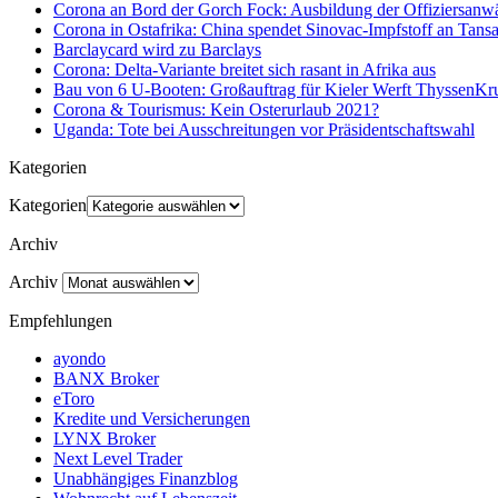
Corona an Bord der Gorch Fock: Ausbildung der Offiziersanwä
Corona in Ostafrika: China spendet Sinovac-Impfstoff an Tan
Barclaycard wird zu Barclays
Corona: Delta-Variante breitet sich rasant in Afrika aus
Bau von 6 U-Booten: Großauftrag für Kieler Werft ThyssenK
Corona & Tourismus: Kein Osterurlaub 2021?
Uganda: Tote bei Ausschreitungen vor Präsidentschaftswahl
Kategorien
Kategorien
Archiv
Archiv
Empfehlungen
ayondo
BANX Broker
eToro
Kredite und Versicherungen
LYNX Broker
Next Level Trader
Unabhängiges Finanzblog