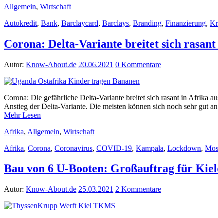
Allgemein
,
Wirtschaft
Autokredit
,
Bank
,
Barclaycard
,
Barclays
,
Branding
,
Finanzierung
,
Kr
Corona: Delta-Variante breitet sich rasant
Autor:
Know-About.de
20.06.2021
0 Kommentare
Corona: Die gefährliche Delta-Variante breitet sich rasant in Afrika 
Anstieg der Delta-Variante. Die meisten können sich noch sehr gut a
Mehr Lesen
Afrika
,
Allgemein
,
Wirtschaft
Afrika
,
Corona
,
Coronavirus
,
COVID-19
,
Kampala
,
Lockdown
,
Mos
Bau von 6 U-Booten: Großauftrag für Kie
Autor:
Know-About.de
25.03.2021
2 Kommentare