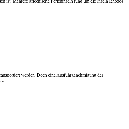
en ist. Mehrere griechische Ferieninseln rund um die Inseln Rhodos
 transportiert werden. Doch eine Ausfuhrgenehmigung der
en…