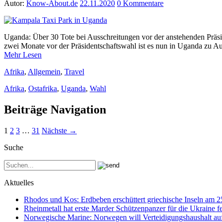
Autor:
Know-About.de
22.11.2020
0 Kommentare
Uganda: Über 30 Tote bei Ausschreitungen vor der anstehenden Präsi
zwei Monate vor der Präsidentschaftswahl ist es nun in Uganda zu 
Mehr Lesen
Afrika
,
Allgemein
,
Travel
Afrika
,
Ostafrika
,
Uganda
,
Wahl
Beiträge Navigation
1
2
3
…
31
Nächste →
Suche
Aktuelles
Rhodos und Kos: Erdbeben erschüttert griechische Inseln am 
Rheinmetall hat erste Marder Schützenpanzer für die Ukraine fe
Norwegische Marine: Norwegen will Verteidigungshaushalt au