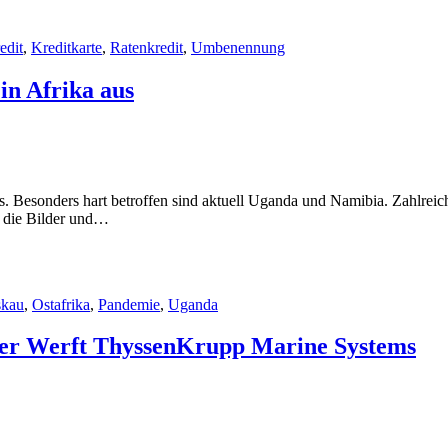
edit
,
Kreditkarte
,
Ratenkredit
,
Umbenennung
 in Afrika aus
aus. Besonders hart betroffen sind aktuell Uganda und Namibia. Zahlreic
n die Bilder und…
kau
,
Ostafrika
,
Pandemie
,
Uganda
ler Werft ThyssenKrupp Marine Systems