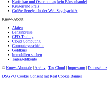
Karfreitag und Ostermontag kein Börsenhandel
Krügerrand Preis
Größte Segelyacht der Welt Segelyacht A
Know-About
Aktien
Benzinpreise
CFD-Trading
Cloud Computing
Computergeschichte
Goldkurs
Immobilien suchen
Tagesgeldkonto
©
Know-About.de
|
Archiv
|
Tag Cloud
|
Impressum
|
Datenschutz
DSGVO Cookie Consent mit Real Cookie Banner