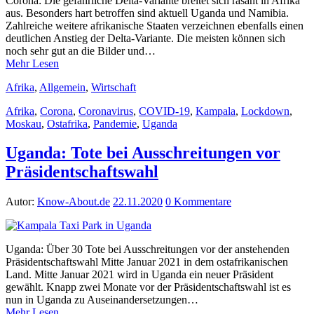
Corona: Die gefährliche Delta-Variante breitet sich rasant in Afrika
aus. Besonders hart betroffen sind aktuell Uganda und Namibia.
Zahlreiche weitere afrikanische Staaten verzeichnen ebenfalls einen
deutlichen Anstieg der Delta-Variante. Die meisten können sich
noch sehr gut an die Bilder und…
Mehr Lesen
Afrika
,
Allgemein
,
Wirtschaft
Afrika
,
Corona
,
Coronavirus
,
COVID-19
,
Kampala
,
Lockdown
,
Moskau
,
Ostafrika
,
Pandemie
,
Uganda
Uganda: Tote bei Ausschreitungen vor
Präsidentschaftswahl
Autor:
Know-About.de
22.11.2020
0 Kommentare
Uganda: Über 30 Tote bei Ausschreitungen vor der anstehenden
Präsidentschaftswahl Mitte Januar 2021 in dem ostafrikanischen
Land. Mitte Januar 2021 wird in Uganda ein neuer Präsident
gewählt. Knapp zwei Monate vor der Präsidentschaftswahl ist es
nun in Uganda zu Auseinandersetzungen…
Mehr Lesen