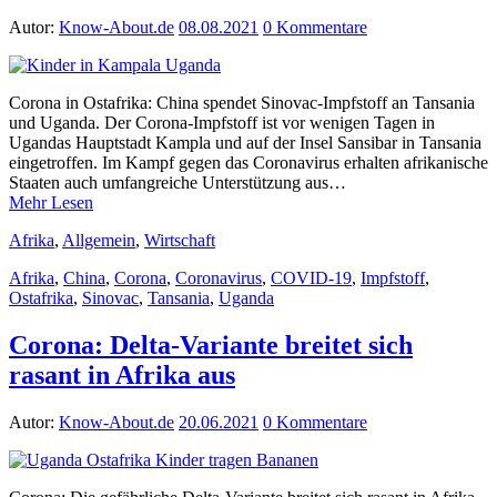
Autor:
Know-About.de
08.08.2021
0 Kommentare
Corona in Ostafrika: China spendet Sinovac-Impfstoff an Tansania
und Uganda. Der Corona-Impfstoff ist vor wenigen Tagen in
Ugandas Hauptstadt Kampla und auf der Insel Sansibar in Tansania
eingetroffen. Im Kampf gegen das Coronavirus erhalten afrikanische
Staaten auch umfangreiche Unterstützung aus…
Mehr Lesen
Afrika
,
Allgemein
,
Wirtschaft
Afrika
,
China
,
Corona
,
Coronavirus
,
COVID-19
,
Impfstoff
,
Ostafrika
,
Sinovac
,
Tansania
,
Uganda
Corona: Delta-Variante breitet sich
rasant in Afrika aus
Autor:
Know-About.de
20.06.2021
0 Kommentare