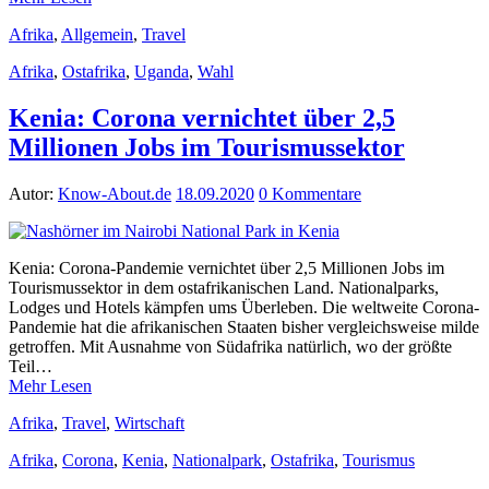
Afrika
,
Allgemein
,
Travel
Afrika
,
Ostafrika
,
Uganda
,
Wahl
Kenia: Corona vernichtet über 2,5
Millionen Jobs im Tourismussektor
Autor:
Know-About.de
18.09.2020
0 Kommentare
Kenia: Corona-Pandemie vernichtet über 2,5 Millionen Jobs im
Tourismussektor in dem ostafrikanischen Land. Nationalparks,
Lodges und Hotels kämpfen ums Überleben. Die weltweite Corona-
Pandemie hat die afrikanischen Staaten bisher vergleichsweise milde
getroffen. Mit Ausnahme von Südafrika natürlich, wo der größte
Teil…
Mehr Lesen
Afrika
,
Travel
,
Wirtschaft
Afrika
,
Corona
,
Kenia
,
Nationalpark
,
Ostafrika
,
Tourismus