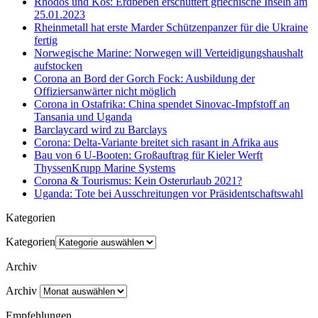
Rhodos und Kos: Erdbeben erschüttert griechische Inseln am
25.01.2023
Rheinmetall hat erste Marder Schützenpanzer für die Ukraine
fertig
Norwegische Marine: Norwegen will Verteidigungshaushalt
aufstocken
Corona an Bord der Gorch Fock: Ausbildung der
Offiziersanwärter nicht möglich
Corona in Ostafrika: China spendet Sinovac-Impfstoff an
Tansania und Uganda
Barclaycard wird zu Barclays
Corona: Delta-Variante breitet sich rasant in Afrika aus
Bau von 6 U-Booten: Großauftrag für Kieler Werft
ThyssenKrupp Marine Systems
Corona & Tourismus: Kein Osterurlaub 2021?
Uganda: Tote bei Ausschreitungen vor Präsidentschaftswahl
Kategorien
Kategorien
Archiv
Archiv
Empfehlungen