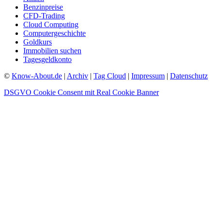
Benzinpreise
CFD-Trading
Cloud Computing
Computergeschichte
Goldkurs
Immobilien suchen
Tagesgeldkonto
©
Know-About.de
|
Archiv
|
Tag Cloud
|
Impressum
|
Datenschutz
DSGVO Cookie Consent mit Real Cookie Banner