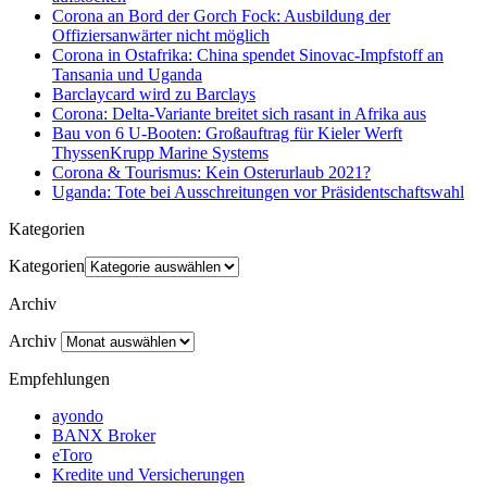
Corona an Bord der Gorch Fock: Ausbildung der
Offiziersanwärter nicht möglich
Corona in Ostafrika: China spendet Sinovac-Impfstoff an
Tansania und Uganda
Barclaycard wird zu Barclays
Corona: Delta-Variante breitet sich rasant in Afrika aus
Bau von 6 U-Booten: Großauftrag für Kieler Werft
ThyssenKrupp Marine Systems
Corona & Tourismus: Kein Osterurlaub 2021?
Uganda: Tote bei Ausschreitungen vor Präsidentschaftswahl
Kategorien
Kategorien
Archiv
Archiv
Empfehlungen
ayondo
BANX Broker
eToro
Kredite und Versicherungen