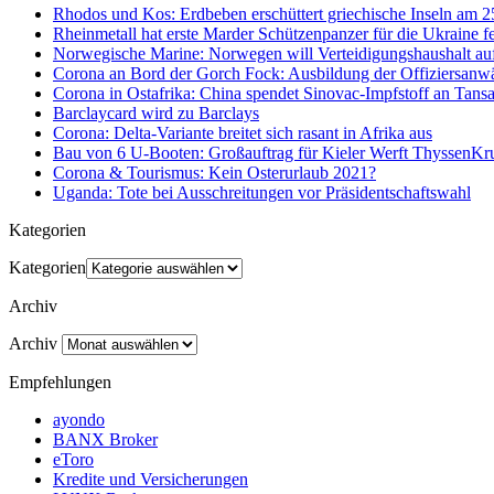
Rhodos und Kos: Erdbeben erschüttert griechische Inseln am 
Rheinmetall hat erste Marder Schützenpanzer für die Ukraine fe
Norwegische Marine: Norwegen will Verteidigungshaushalt au
Corona an Bord der Gorch Fock: Ausbildung der Offiziersanwä
Corona in Ostafrika: China spendet Sinovac-Impfstoff an Tan
Barclaycard wird zu Barclays
Corona: Delta-Variante breitet sich rasant in Afrika aus
Bau von 6 U-Booten: Großauftrag für Kieler Werft ThyssenK
Corona & Tourismus: Kein Osterurlaub 2021?
Uganda: Tote bei Ausschreitungen vor Präsidentschaftswahl
Kategorien
Kategorien
Archiv
Archiv
Empfehlungen
ayondo
BANX Broker
eToro
Kredite und Versicherungen