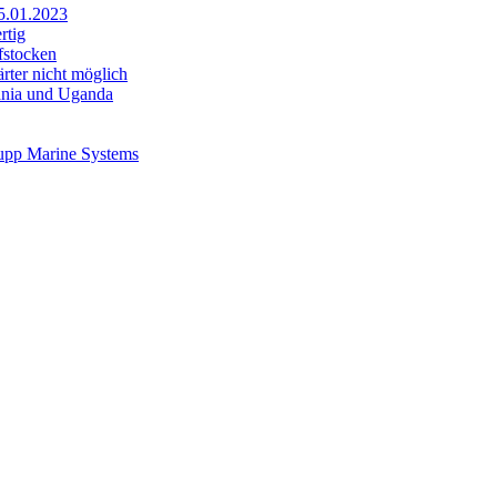
25.01.2023
rtig
fstocken
rter nicht möglich
sania und Uganda
rupp Marine Systems