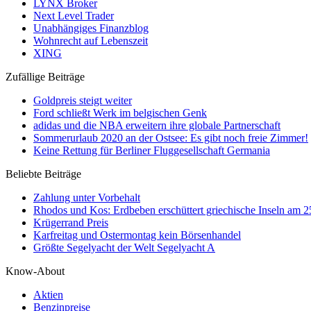
LYNX Broker
Next Level Trader
Unabhängiges Finanzblog
Wohnrecht auf Lebenszeit
XING
Zufällige Beiträge
Goldpreis steigt weiter
Ford schließt Werk im belgischen Genk
adidas und die NBA erweitern ihre globale Partnerschaft
Sommerurlaub 2020 an der Ostsee: Es gibt noch freie Zimmer!
Keine Rettung für Berliner Fluggesellschaft Germania
Beliebte Beiträge
Zahlung unter Vorbehalt
Rhodos und Kos: Erdbeben erschüttert griechische Inseln am 
Krügerrand Preis
Karfreitag und Ostermontag kein Börsenhandel
Größte Segelyacht der Welt Segelyacht A
Know-About
Aktien
Benzinpreise