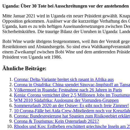
Uganda: Über 30 Tote bei Ausschreitungen vor der anstehenden 
Mitte Januar 2021 wird in Uganda ein neuer Präsident gewählt. Knap
Opposition gekommen. Auslöser war die kurzzeitige Verhaftung des O
Uganda, kam es zu teils heftigen Auseinandersetzungen zwischen De
Sicherheitskräften. Die traurige Bilanz der Unruhen in Uganda: Lan
Bobi Wine wurde übrigens festgenommen, weil ihm der Verstoß gege
Restriktionen und Abstandsregeln. So sind etwa Wahlkampfveranstal
einem Zweikampf zwischen Bobi Wine und dem amtierenden Präsidende
Präsident von Uganda seit 1986.
Ähnliche Beiträge:
Corona: Delta-Variante breitet sich rasant in Afrika aus
Corona in Ostafrika: China spendet Sinovac-Impfstoff an Tan
Völkermord in Ruanda: Festnahme nach 26 Jahren in Paris
Kenia: Corona vernichtet über 2,5 Millionen Jobs im Tourismu
WM 2010 Südafrika: Auslosung der Vorrunden-Gruppen
Sommerurlaub 2020 an der Ostsee: Es gibt noch freie Zimmer!
10 Corona-Fälle bei Aida Crew-Mitgliedern noch vor Kreuzfah
Corona: Bundesregierung hat Spanien zum Risikogebiet erklärt
Corona & Tourismus: Kein Osterurlaub 2021?
Rhodos und Kos: Erdbeben erschüttert griechische Inseln am 