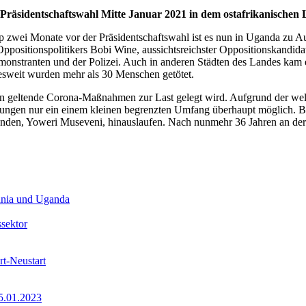
Präsidentschaftswahl Mitte Januar 2021 in dem ostafrikanischen 
p zwei Monate vor der Präsidentschaftswahl ist es nun in Uganda zu 
ppositionspolitikers Bobi Wine, aussichtsreichster Oppositionskandida
monstranten und der Polizei. Auch in anderen Städten des Landes ka
desweit wurden mehr als 30 Menschen getötet.
n geltende Corona-Maßnahmen zur Last gelegt wird. Aufgrund der wel
tungen nur ein einem kleinen begrenzten Umfang überhaupt möglich. B
n, Yoweri Museveni, hinauslaufen. Nach nunmehr 36 Jahren an der Ma
sania und Uganda
ssektor
rt-Neustart
25.01.2023