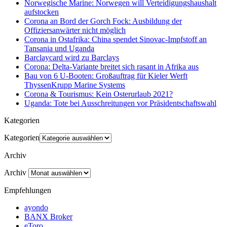
Norwegische Marine: Norwegen will Verteidigungshaushalt
aufstocken
Corona an Bord der Gorch Fock: Ausbildung der
Offiziersanwärter nicht möglich
Corona in Ostafrika: China spendet Sinovac-Impfstoff an
Tansania und Uganda
Barclaycard wird zu Barclays
Corona: Delta-Variante breitet sich rasant in Afrika aus
Bau von 6 U-Booten: Großauftrag für Kieler Werft
ThyssenKrupp Marine Systems
Corona & Tourismus: Kein Osterurlaub 2021?
Uganda: Tote bei Ausschreitungen vor Präsidentschaftswahl
Kategorien
Kategorien
Archiv
Archiv
Empfehlungen
ayondo
BANX Broker
eToro