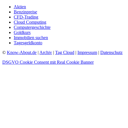
Aktien
Benzinpreise
CFD-Trading
Cloud Computing
Computergeschichte
Goldkurs
Immobilien suchen
Tagesgeldkonto
©
Know-About.de
|
Archiv
|
Tag Cloud
|
Impressum
|
Datenschutz
DSGVO Cookie Consent mit Real Cookie Banner