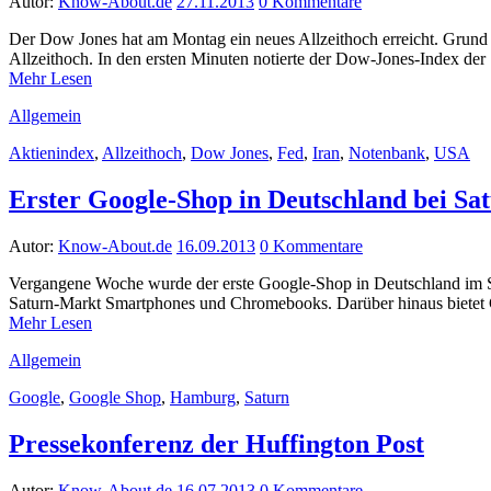
Autor:
Know-About.de
27.11.2013
0 Kommentare
Der Dow Jones hat am Montag ein neues Allzeithoch erreicht. Grund
Allzeithoch. In den ersten Minuten notierte der Dow-Jones-Index de
Mehr Lesen
Allgemein
Aktienindex
,
Allzeithoch
,
Dow Jones
,
Fed
,
Iran
,
Notenbank
,
USA
Erster Google-Shop in Deutschland bei S
Autor:
Know-About.de
16.09.2013
0 Kommentare
Vergangene Woche wurde der erste Google-Shop in Deutschland im S
Saturn-Markt Smartphones und Chromebooks. Darüber hinaus biete
Mehr Lesen
Allgemein
Google
,
Google Shop
,
Hamburg
,
Saturn
Pressekonferenz der Huffington Post
Autor:
Know-About.de
16.07.2013
0 Kommentare