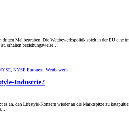
dritten Mal begraben. Die Wettbewerbspolitik spielt in der EU eine 
t ist, erhalten beziehungsweise…
NYSE
,
NYSE Euronext
,
Wettbewerb
tyle-Industrie?
 es an, den Lifestyle-Konzern wieder an die Marktspitze zu katapultier
nd,…