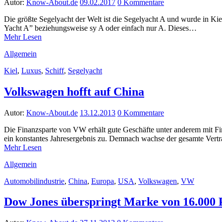
Autor:
Know-About.de
09.02.2017
0 Kommentare
Die größte Segelyacht der Welt ist die Segelyacht A und wurde in Ki
Yacht A” beziehungsweise sy A oder einfach nur A. Dieses…
Mehr Lesen
Allgemein
Kiel
,
Luxus
,
Schiff
,
Segelyacht
Volkswagen hofft auf China
Autor:
Know-About.de
13.12.2013
0 Kommentare
Die Finanzsparte von VW erhält gute Geschäfte unter anderem mit Fin
ein konstantes Jahresergebnis zu. Demnach wachse der gesamte Vert
Mehr Lesen
Allgemein
Automobilindustrie
,
China
,
Europa
,
USA
,
Volkswagen
,
VW
Dow Jones überspringt Marke von 16.000