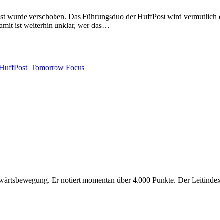
ost wurde verschoben. Das Führungsduo der HuffPost wird vermutlich er
mit ist weiterhin unklar, wer das…
HuffPost
,
Tomorrow Focus
ufwärtsbewegung. Er notiert momentan über 4.000 Punkte. Der Leitind