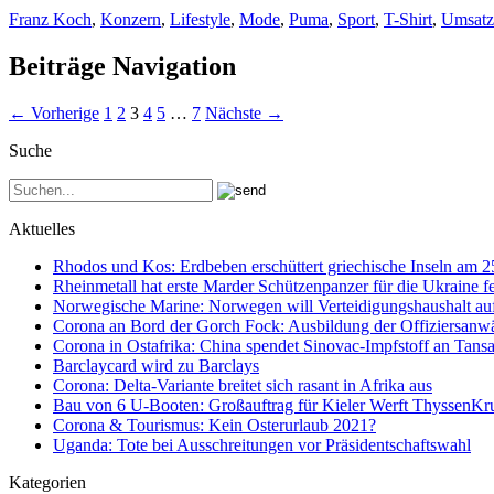
Franz Koch
,
Konzern
,
Lifestyle
,
Mode
,
Puma
,
Sport
,
T-Shirt
,
Umsatz
Beiträge Navigation
← Vorherige
1
2
3
4
5
…
7
Nächste →
Suche
Aktuelles
Rhodos und Kos: Erdbeben erschüttert griechische Inseln am 
Rheinmetall hat erste Marder Schützenpanzer für die Ukraine fe
Norwegische Marine: Norwegen will Verteidigungshaushalt au
Corona an Bord der Gorch Fock: Ausbildung der Offiziersanwä
Corona in Ostafrika: China spendet Sinovac-Impfstoff an Tan
Barclaycard wird zu Barclays
Corona: Delta-Variante breitet sich rasant in Afrika aus
Bau von 6 U-Booten: Großauftrag für Kieler Werft ThyssenK
Corona & Tourismus: Kein Osterurlaub 2021?
Uganda: Tote bei Ausschreitungen vor Präsidentschaftswahl
Kategorien