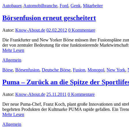
Autobauer
,
Automobilbranche
,
Ford
,
Genk
,
Mitarbeiter
Börsenfusion erneut gescheitert
Autor:
Know-About.de
02.02.2012
0 Kommentare
Die Frankfurter und New Yorker Börse müssen ihre Fusionspläne zum 
der von zentraler Bedeutung für eine funktionierende Marktwirtschaf
Mehr Lesen
Allgemein
Börse
,
Börsenfusion
,
Deutsche Börse
,
Fusion
,
Monopol
,
New York
,
Puma – Zurück an die Spitze der Sportlifes
Autor:
Know-About.de
25.11.2011
0 Kommentare
Der neue Puma-Chef, Franz Koch, plant große Innovationen und strebt
begehrten Produkten der Kultmarke PUMA rapide gefallen. Ein Tre
Mehr Lesen
Allgemein