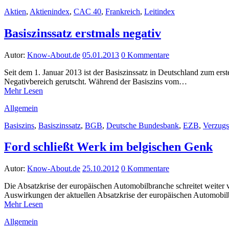
Aktien
,
Aktienindex
,
CAC 40
,
Frankreich
,
Leitindex
Basiszinssatz erstmals negativ
Autor:
Know-About.de
05.01.2013
0 Kommentare
Seit dem 1. Januar 2013 ist der Basiszinssatz in Deutschland zum erst
Negativbereich gerutscht. Während der Basiszins vom…
Mehr Lesen
Allgemein
Basiszins
,
Basiszinssatz
,
BGB
,
Deutsche Bundesbank
,
EZB
,
Verzugs
Ford schließt Werk im belgischen Genk
Autor:
Know-About.de
25.10.2012
0 Kommentare
Die Absatzkrise der europäischen Automobilbranche schreitet weiter
Auswirkungen der aktuellen Absatzkrise der europäischen Automobil
Mehr Lesen
Allgemein