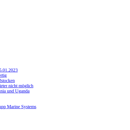
25.01.2023
rtig
fstocken
rter nicht möglich
sania und Uganda
rupp Marine Systems