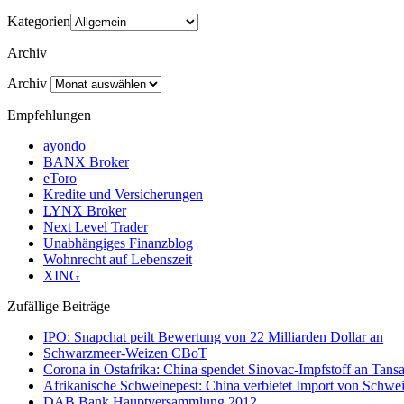
Kategorien
Archiv
Archiv
Empfehlungen
ayondo
BANX Broker
eToro
Kredite und Versicherungen
LYNX Broker
Next Level Trader
Unabhängiges Finanzblog
Wohnrecht auf Lebenszeit
XING
Zufällige Beiträge
IPO: Snapchat peilt Bewertung von 22 Milliarden Dollar an
Schwarzmeer-Weizen CBoT
Corona in Ostafrika: China spendet Sinovac-Impfstoff an Tan
Afrikanische Schweinepest: China verbietet Import von Schwei
DAB Bank Hauptversammlung 2012