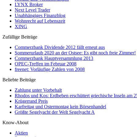
LYNX Broker
Next Level Trader
Unabhängiges Finanzblog
Wohnrecht auf Lebenszeit
XING
Zufällige Beiträge
Commerzbank Dividende 2012 fällt erneut aus
Sommerurlaub 2020 an der Ostsee: Es gibt noch freie Zimmer!
Commerzbank Hauptversammlung 2013
OPEC-Treffen im Februar 2008
freenet: Vorläufige Zahlen von 2008
Beliebte Beiträge
Zahlung unter Vorbehalt
Rhodos und Kos: Erdbeben erschüttert griechische Inseln am 
Krügerrand Preis
Karfreitag und Ostermontag kein Börsenhandel
Größte Segelyacht der Welt Segelyacht A
Know-About
Aktien