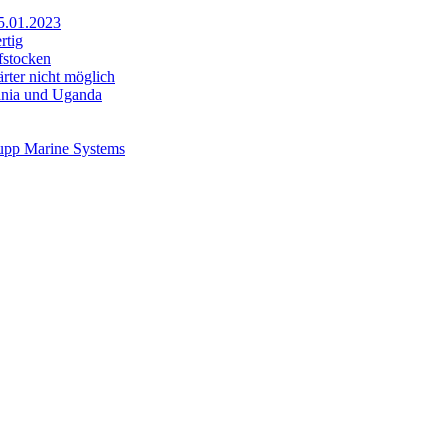
25.01.2023
rtig
fstocken
rter nicht möglich
sania und Uganda
rupp Marine Systems