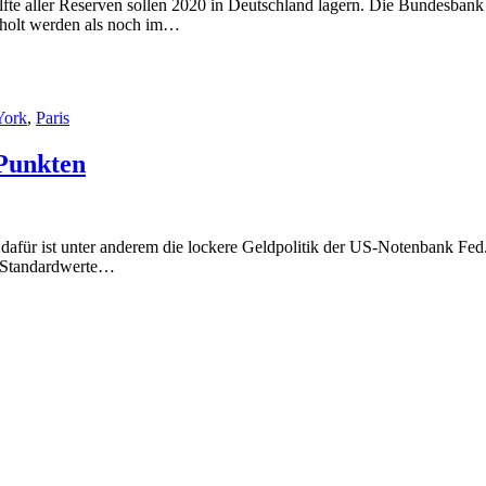
te aller Reserven sollen 2020 in Deutschland lagern. Die Bundesbank 
eholt werden als noch im…
York
,
Paris
 Punkten
 dafür ist unter anderem die lockere Geldpolitik der US-Notenbank F
r Standardwerte…