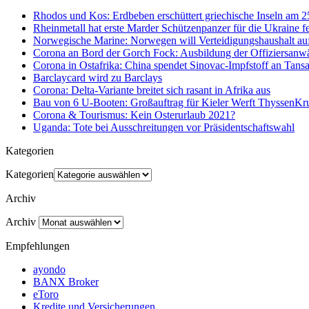
Rhodos und Kos: Erdbeben erschüttert griechische Inseln am 
Rheinmetall hat erste Marder Schützenpanzer für die Ukraine fe
Norwegische Marine: Norwegen will Verteidigungshaushalt au
Corona an Bord der Gorch Fock: Ausbildung der Offiziersanwä
Corona in Ostafrika: China spendet Sinovac-Impfstoff an Tan
Barclaycard wird zu Barclays
Corona: Delta-Variante breitet sich rasant in Afrika aus
Bau von 6 U-Booten: Großauftrag für Kieler Werft ThyssenK
Corona & Tourismus: Kein Osterurlaub 2021?
Uganda: Tote bei Ausschreitungen vor Präsidentschaftswahl
Kategorien
Kategorien
Archiv
Archiv
Empfehlungen
ayondo
BANX Broker
eToro
Kredite und Versicherungen