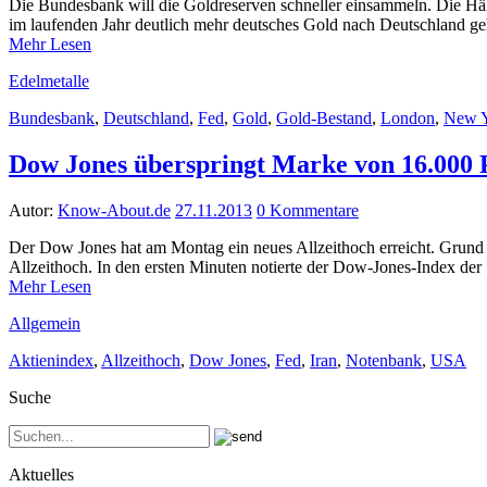
Die Bundesbank will die Goldreserven schneller einsammeln. Die Hälf
im laufenden Jahr deutlich mehr deutsches Gold nach Deutschland g
Mehr Lesen
Edelmetalle
Bundesbank
,
Deutschland
,
Fed
,
Gold
,
Gold-Bestand
,
London
,
New 
Dow Jones überspringt Marke von 16.000
Autor:
Know-About.de
27.11.2013
0 Kommentare
Der Dow Jones hat am Montag ein neues Allzeithoch erreicht. Grund
Allzeithoch. In den ersten Minuten notierte der Dow-Jones-Index de
Mehr Lesen
Allgemein
Aktienindex
,
Allzeithoch
,
Dow Jones
,
Fed
,
Iran
,
Notenbank
,
USA
Suche
Aktuelles