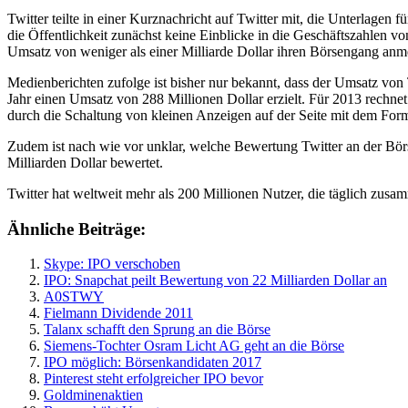
Twitter teilte in einer Kurznachricht auf Twitter mit, die Unterlagen
die Öffentlichkeit zunächst keine Einblicke in die Geschäftszahlen 
Umsatz von weniger als einer Milliarde Dollar ihren Börsengang anme
Medienberichten zufolge ist bisher nur bekannt, dass der Umsatz von
Jahr einen Umsatz von 288 Millionen Dollar erzielt. Für 2013 rechne
durch die Schaltung von kleinen Anzeigen auf der Seite mit dem Forma
Zudem ist nach wie vor unklar, welche Bewertung Twitter an der Bör
Milliarden Dollar bewertet.
Twitter hat weltweit mehr als 200 Millionen Nutzer, die täglich zus
Ähnliche Beiträge:
Skype: IPO verschoben
IPO: Snapchat peilt Bewertung von 22 Milliarden Dollar an
A0STWY
Fielmann Dividende 2011
Talanx schafft den Sprung an die Börse
Siemens-Tochter Osram Licht AG geht an die Börse
IPO möglich: Börsenkandidaten 2017
Pinterest steht erfolgreicher IPO bevor
Goldminenaktien