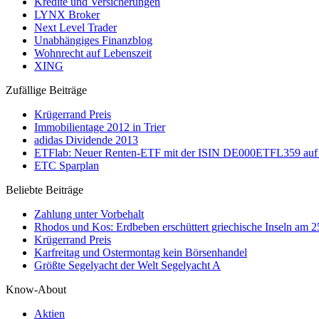
Kredite und Versicherungen
LYNX Broker
Next Level Trader
Unabhängiges Finanzblog
Wohnrecht auf Lebenszeit
XING
Zufällige Beiträge
Krügerrand Preis
Immobilientage 2012 in Trier
adidas Dividende 2013
ETFlab: Neuer Renten-ETF mit der ISIN DE000ETFL359 auf
ETC Sparplan
Beliebte Beiträge
Zahlung unter Vorbehalt
Rhodos und Kos: Erdbeben erschüttert griechische Inseln am 
Krügerrand Preis
Karfreitag und Ostermontag kein Börsenhandel
Größte Segelyacht der Welt Segelyacht A
Know-About
Aktien