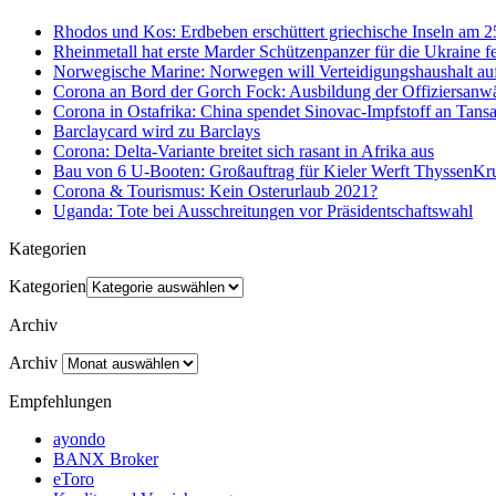
Rhodos und Kos: Erdbeben erschüttert griechische Inseln am 
Rheinmetall hat erste Marder Schützenpanzer für die Ukraine fe
Norwegische Marine: Norwegen will Verteidigungshaushalt au
Corona an Bord der Gorch Fock: Ausbildung der Offiziersanwä
Corona in Ostafrika: China spendet Sinovac-Impfstoff an Tan
Barclaycard wird zu Barclays
Corona: Delta-Variante breitet sich rasant in Afrika aus
Bau von 6 U-Booten: Großauftrag für Kieler Werft ThyssenK
Corona & Tourismus: Kein Osterurlaub 2021?
Uganda: Tote bei Ausschreitungen vor Präsidentschaftswahl
Kategorien
Kategorien
Archiv
Archiv
Empfehlungen
ayondo
BANX Broker
eToro