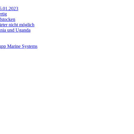
25.01.2023
rtig
fstocken
rter nicht möglich
sania und Uganda
rupp Marine Systems