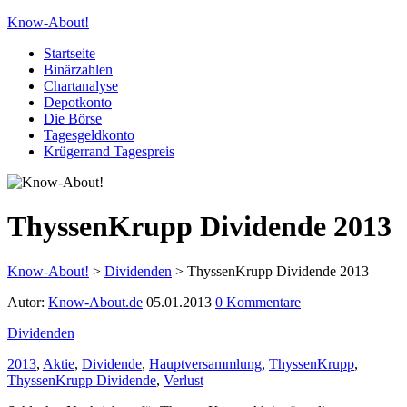
Know-About!
Startseite
Binärzahlen
Chartanalyse
Depotkonto
Die Börse
Tagesgeldkonto
Krügerrand Tagespreis
ThyssenKrupp Dividende 2013
Know-About!
>
Dividenden
>
ThyssenKrupp Dividende 2013
Autor:
Know-About.de
05.01.2013
0 Kommentare
Dividenden
2013
,
Aktie
,
Dividende
,
Hauptversammlung
,
ThyssenKrupp
,
ThyssenKrupp Dividende
,
Verlust