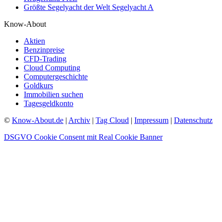
Größte Segelyacht der Welt Segelyacht A
Know-About
Aktien
Benzinpreise
CFD-Trading
Cloud Computing
Computergeschichte
Goldkurs
Immobilien suchen
Tagesgeldkonto
©
Know-About.de
|
Archiv
|
Tag Cloud
|
Impressum
|
Datenschutz
DSGVO Cookie Consent mit Real Cookie Banner