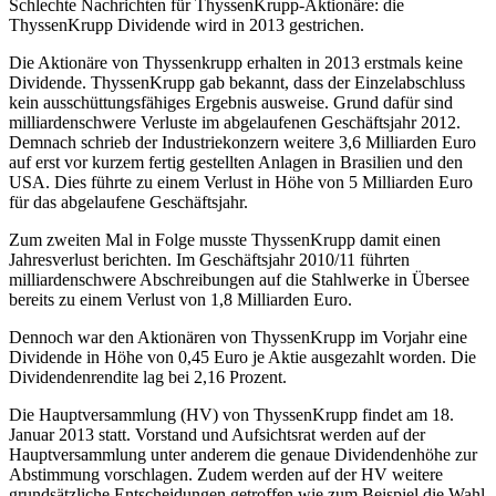
Schlechte Nachrichten für ThyssenKrupp-Aktionäre: die
ThyssenKrupp Dividende wird in 2013 gestrichen.
Die Aktionäre von Thyssenkrupp erhalten in 2013 erstmals keine
Dividende. ThyssenKrupp gab bekannt, dass der Einzelabschluss
kein ausschüttungsfähiges Ergebnis ausweise. Grund dafür sind
milliardenschwere Verluste im abgelaufenen Geschäftsjahr 2012.
Demnach schrieb der Industriekonzern weitere 3,6 Milliarden Euro
auf erst vor kurzem fertig gestellten Anlagen in Brasilien und den
USA. Dies führte zu einem Verlust in Höhe von 5 Milliarden Euro
für das abgelaufene Geschäftsjahr.
Zum zweiten Mal in Folge musste ThyssenKrupp damit einen
Jahresverlust berichten. Im Geschäftsjahr 2010/11 führten
milliardenschwere Abschreibungen auf die Stahlwerke in Übersee
bereits zu einem Verlust von 1,8 Milliarden Euro.
Dennoch war den Aktionären von ThyssenKrupp im Vorjahr eine
Dividende in Höhe von 0,45 Euro je Aktie ausgezahlt worden. Die
Dividendenrendite lag bei 2,16 Prozent.
Die Hauptversammlung (HV) von ThyssenKrupp findet am 18.
Januar 2013 statt. Vorstand und Aufsichtsrat werden auf der
Hauptversammlung unter anderem die genaue Dividendenhöhe zur
Abstimmung vorschlagen. Zudem werden auf der HV weitere
grundsätzliche Entscheidungen getroffen wie zum Beispiel die Wahl