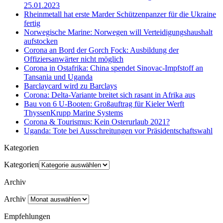
25.01.2023
Rheinmetall hat erste Marder Schützenpanzer für die Ukraine
fertig
Norwegische Marine: Norwegen will Verteidigungshaushalt
aufstocken
Corona an Bord der Gorch Fock: Ausbildung der
Offiziersanwärter nicht möglich
Corona in Ostafrika: China spendet Sinovac-Impfstoff an
Tansania und Uganda
Barclaycard wird zu Barclays
Corona: Delta-Variante breitet sich rasant in Afrika aus
Bau von 6 U-Booten: Großauftrag für Kieler Werft
ThyssenKrupp Marine Systems
Corona & Tourismus: Kein Osterurlaub 2021?
Uganda: Tote bei Ausschreitungen vor Präsidentschaftswahl
Kategorien
Kategorien
Archiv
Archiv
Empfehlungen