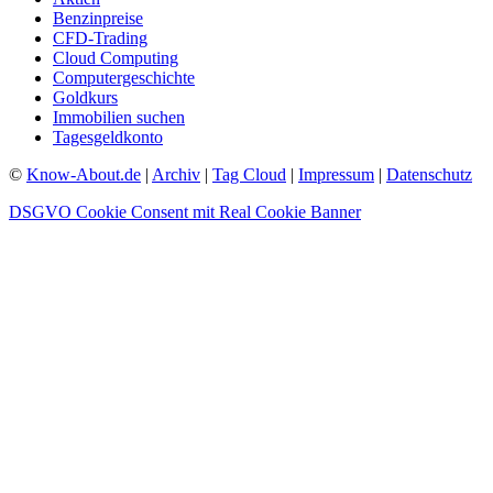
Benzinpreise
CFD-Trading
Cloud Computing
Computergeschichte
Goldkurs
Immobilien suchen
Tagesgeldkonto
©
Know-About.de
|
Archiv
|
Tag Cloud
|
Impressum
|
Datenschutz
DSGVO Cookie Consent mit Real Cookie Banner