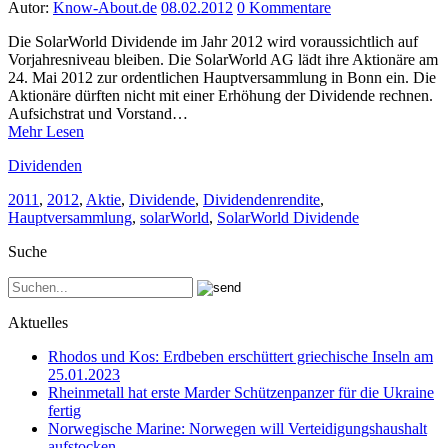
Autor:
Know-About.de
08.02.2012
0 Kommentare
Die SolarWorld Dividende im Jahr 2012 wird voraussichtlich auf
Vorjahresniveau bleiben. Die SolarWorld AG lädt ihre Aktionäre am
24. Mai 2012 zur ordentlichen Hauptversammlung in Bonn ein. Die
Aktionäre dürften nicht mit einer Erhöhung der Dividende rechnen.
Aufsichstrat und Vorstand…
Mehr Lesen
Dividenden
2011
,
2012
,
Aktie
,
Dividende
,
Dividendenrendite
,
Hauptversammlung
,
solarWorld
,
SolarWorld Dividende
Suche
Aktuelles
Rhodos und Kos: Erdbeben erschüttert griechische Inseln am
25.01.2023
Rheinmetall hat erste Marder Schützenpanzer für die Ukraine
fertig
Norwegische Marine: Norwegen will Verteidigungshaushalt
aufstocken