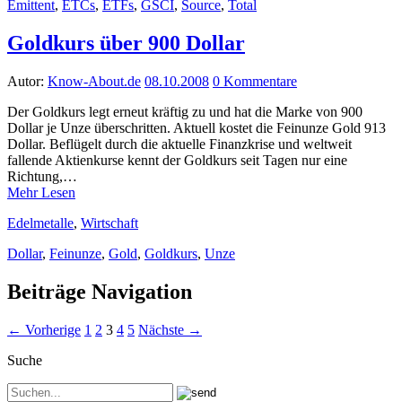
Emittent
,
ETCs
,
ETFs
,
GSCI
,
Source
,
Total
Goldkurs über 900 Dollar
Autor:
Know-About.de
08.10.2008
0 Kommentare
Der Goldkurs legt erneut kräftig zu und hat die Marke von 900
Dollar je Unze überschritten. Aktuell kostet die Feinunze Gold 913
Dollar. Beflügelt durch die aktuelle Finanzkrise und weltweit
fallende Aktienkurse kennt der Goldkurs seit Tagen nur eine
Richtung,…
Mehr Lesen
Edelmetalle
,
Wirtschaft
Dollar
,
Feinunze
,
Gold
,
Goldkurs
,
Unze
Beiträge Navigation
← Vorherige
1
2
3
4
5
Nächste →
Suche