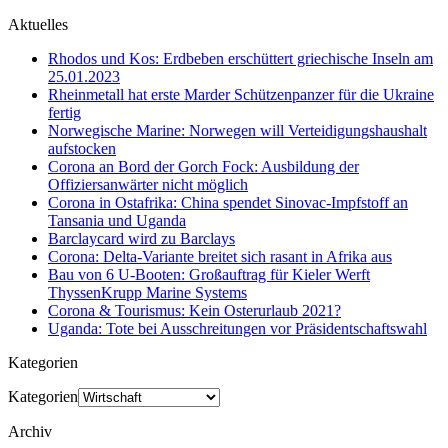
Aktuelles
Rhodos und Kos: Erdbeben erschüttert griechische Inseln am
25.01.2023
Rheinmetall hat erste Marder Schützenpanzer für die Ukraine
fertig
Norwegische Marine: Norwegen will Verteidigungshaushalt
aufstocken
Corona an Bord der Gorch Fock: Ausbildung der
Offiziersanwärter nicht möglich
Corona in Ostafrika: China spendet Sinovac-Impfstoff an
Tansania und Uganda
Barclaycard wird zu Barclays
Corona: Delta-Variante breitet sich rasant in Afrika aus
Bau von 6 U-Booten: Großauftrag für Kieler Werft
ThyssenKrupp Marine Systems
Corona & Tourismus: Kein Osterurlaub 2021?
Uganda: Tote bei Ausschreitungen vor Präsidentschaftswahl
Kategorien
Kategorien
Archiv