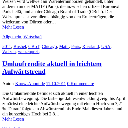
Weizen wird weltweit an Warenterminbörsen gehandelt, unter
anderem an der MATIF (Paris), die inzwischen offiziell Euronext
Paris heißt, und an der Chicago Board of Trade (CBoT). Der
Weizenpreis ist vor allem abhängig von den Ernteerträgen, die
wiederum von Dürren oder…
Mehr Lesen
Allgemein
,
Wirtschaft
2011
,
Bushel
,
CBoT
,
Chicago
,
Matif
,
Paris
,
Russland
,
USA
,
Weizen
,
weizenpreis
Umlaufrendite aktuell in leichtem
Aufwärtstrend
Autor:
Know-About.de
11.10.2011
0 Kommentare
Die Umlaufrendite befindet sich aktuell in einer leichten
Aufwärtsbewegung. Die bisherige Jahresentwicklung zeigt bis April
zunächst eine leichte Aufwärtsbewegung mit einem Hoch von 3,21
%. Darauf folgte ein Abwärtstrend bis Ende Mai diesen Jahres und
ein kurzzeitiges Hoch bei 2,8…
Mehr Lesen