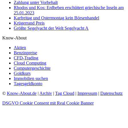
Zahlung unter Vorbehalt
Rhodos und Kos: Erdbeben erschüttert griechische Inseln am
25.01.2023
Karfreitag und Ostermontag kein Börsenhandel
Krügerrand Preis
Größte Segelyacht der Welt Segelyacht A
Know-About
Aktien
Benzinpreise
CFD-Trading
Cloud Computing
Computergeschichte
Goldkurs
Immobilien suchen
Tagesgeldkonto
©
Know-About.de
|
Archiv
|
Tag Cloud
|
Impressum
|
Datenschutz
DSGVO Cookie Consent mit Real Cookie Banner