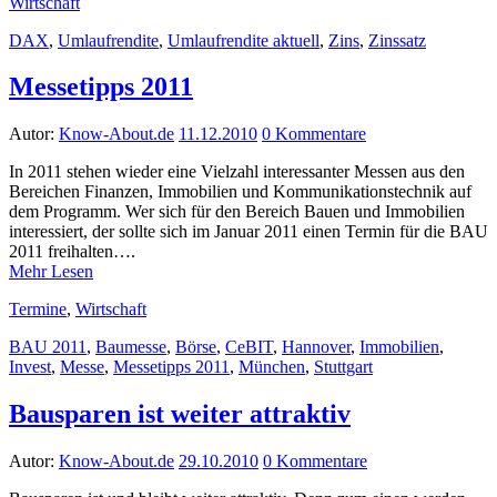
Wirtschaft
DAX
,
Umlaufrendite
,
Umlaufrendite aktuell
,
Zins
,
Zinssatz
Messetipps 2011
Autor:
Know-About.de
11.12.2010
0 Kommentare
In 2011 stehen wieder eine Vielzahl interessanter Messen aus den
Bereichen Finanzen, Immobilien und Kommunikationstechnik auf
dem Programm. Wer sich für den Bereich Bauen und Immobilien
interessiert, der sollte sich im Januar 2011 einen Termin für die BAU
2011 freihalten….
Mehr Lesen
Termine
,
Wirtschaft
BAU 2011
,
Baumesse
,
Börse
,
CeBIT
,
Hannover
,
Immobilien
,
Invest
,
Messe
,
Messetipps 2011
,
München
,
Stuttgart
Bausparen ist weiter attraktiv
Autor:
Know-About.de
29.10.2010
0 Kommentare