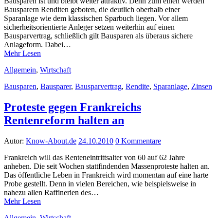
Bausparen ist und bleibt weiter attraktiv. Denn zum einen werden
Bausparern Renditen geboten, die deutlich oberhalb einer
Sparanlage wie dem klassischen Sparbuch liegen. Vor allem
sicherheitsorientierte Anleger setzen weiterhin auf einen
Bausparvertrag, schließlich gilt Bausparen als überaus sichere
Anlageform. Dabei…
Mehr Lesen
Allgemein
,
Wirtschaft
Bausparen
,
Bausparer
,
Bausparvertrag
,
Rendite
,
Sparanlage
,
Zinsen
Proteste gegen Frankreichs
Rentenreform halten an
Autor:
Know-About.de
24.10.2010
0 Kommentare
Frankreich will das Renteneintrittsalter von 60 auf 62 Jahre
anheben. Die seit Wochen stattfindenden Massenproteste halten an.
Das öffentliche Leben in Frankreich wird momentan auf eine harte
Probe gestellt. Denn in vielen Bereichen, wie beispielsweise in
nahezu allen Raffinerien des…
Mehr Lesen
Allgemein
,
Wirtschaft