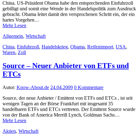
China. US-Präsident Obama habe den entsprechenden Einfuhrzoll
gebilligt und somit eine Wende in der Handelspolitik zum Ausdruck
gebracht. Obama leitet damit den versprochenen Schritt ein, der ein
hartes Vorgehen…
Mehr Lesen
Allgemein
,
Wirtschaft
China
,
Einfuhrzoll
,
Handelskrieg
,
Obama
,
Reifenimport
,
USA
,
Waren
,
Zoll
Source – Neuer Anbieter von ETFs und
ETCs
Autor:
Know-About.de
24.04.2009
0 Kommentare
Source, der neue Anbieter / Emittent von ETFs und ETCs , ist seit
wenigen Tagen an der Börse Frankfurt mit insgesamt 35
handelbaren ETFs und ETCs vertreten. Der Emittent Source wurde
von der Bank of America Merrill Lynch, Goldman Sachs…
Mehr Lesen
Aktien
,
Wirtschaft