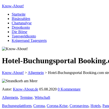
Know-About!
Startseite
Binärzahlen
Chartanalyse
Depotkonto
Die Börse
Tagesgeldkonto
Krügerrand Tagespreis
Hotel-Buchungsportal Booking.
Know-About!
>
Allgemein
>
Hotel-Buchungsportal Booking.com str
Autor:
Know-About.de
05.08.2020
0 Kommentare
Allgemein
,
Termine
,
Wirtschaft
Buchungsplattform
,
Corona
,
Corona-Krise
,
Coronavirus
,
Hotels
,
Pan