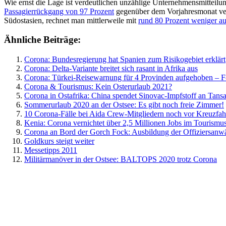
Wie ernst die Lage ist verdeutlichen unzählige Unternehmensmitteilu
Passagierrückgang von 97 Prozent
gegenüber dem Vorjahresmonat verkr
Südostasien, rechnet man mittlerweile mit
rund 80 Prozent weniger au
Ähnliche Beiträge:
Corona: Bundesregierung hat Spanien zum Risikogebiet erklärt
Corona: Delta-Variante breitet sich rasant in Afrika aus
Corona: Türkei-Reisewarnung für 4 Provinden aufgehoben – Fo
Corona & Tourismus: Kein Osterurlaub 2021?
Corona in Ostafrika: China spendet Sinovac-Impfstoff an Tan
Sommerurlaub 2020 an der Ostsee: Es gibt noch freie Zimmer!
10 Corona-Fälle bei Aida Crew-Mitgliedern noch vor Kreuzfah
Kenia: Corona vernichtet über 2,5 Millionen Jobs im Tourismu
Corona an Bord der Gorch Fock: Ausbildung der Offiziersanwä
Goldkurs steigt weiter
Messetipps 2011
Militärmanöver in der Ostsee: BALTOPS 2020 trotz Corona