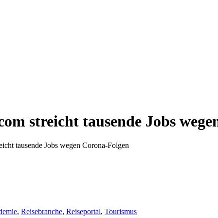
com streicht tausende Jobs wege
eicht tausende Jobs wegen Corona-Folgen
demie
,
Reisebranche
,
Reiseportal
,
Tourismus