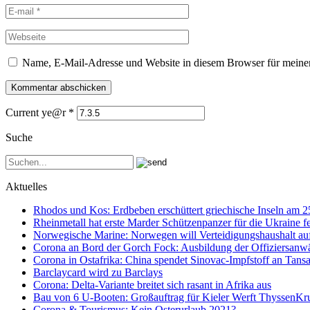
Name, E-Mail-Adresse und Website in diesem Browser für meine
Current ye@r
*
Suche
Aktuelles
Rhodos und Kos: Erdbeben erschüttert griechische Inseln am 
Rheinmetall hat erste Marder Schützenpanzer für die Ukraine fe
Norwegische Marine: Norwegen will Verteidigungshaushalt au
Corona an Bord der Gorch Fock: Ausbildung der Offiziersanwä
Corona in Ostafrika: China spendet Sinovac-Impfstoff an Tan
Barclaycard wird zu Barclays
Corona: Delta-Variante breitet sich rasant in Afrika aus
Bau von 6 U-Booten: Großauftrag für Kieler Werft ThyssenK
Corona & Tourismus: Kein Osterurlaub 2021?