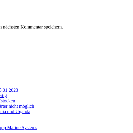
n nächsten Kommentar speichern.
25.01.2023
rtig
fstocken
rter nicht möglich
sania und Uganda
rupp Marine Systems