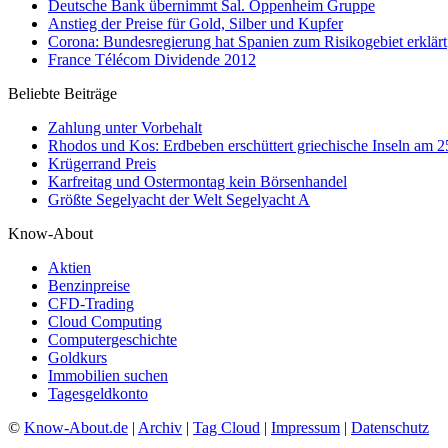
Deutsche Bank übernimmt Sal. Oppenheim Gruppe
Anstieg der Preise für Gold, Silber und Kupfer
Corona: Bundesregierung hat Spanien zum Risikogebiet erklärt
France Télécom Dividende 2012
Beliebte Beiträge
Zahlung unter Vorbehalt
Rhodos und Kos: Erdbeben erschüttert griechische Inseln am 
Krügerrand Preis
Karfreitag und Ostermontag kein Börsenhandel
Größte Segelyacht der Welt Segelyacht A
Know-About
Aktien
Benzinpreise
CFD-Trading
Cloud Computing
Computergeschichte
Goldkurs
Immobilien suchen
Tagesgeldkonto
©
Know-About.de
|
Archiv
|
Tag Cloud
|
Impressum
|
Datenschutz