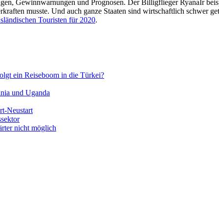
ngen, Gewinnwarnungen und Prognosen. Der Billigflieger RyanaIr beispi
aften musste. Und auch ganze Staaten sind wirtschaftlich schwer getr
sländischen Touristen für 2020
.
lgt ein Reiseboom in die Türkei?
sania und Uganda
rt-Neustart
ssektor
rter nicht möglich