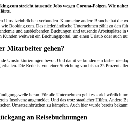
ing.com streicht tausende Jobs wegen Corona-Folgen. Wie nahezu
Härte.
schen Umsatzeinbrüchen verbunden. Kaum eine andere Branche hat die we
le wie Booking.com. Das niederländische Unternehmen zählt zu den füh
ndemie und ausbleibenden Buchungen sind tausende Arbeitsplätze in Ge
ellen Kunden weltweit ein Buchungsportal, um einen Urlaub oder auch n
ler Mitarbeiter gehen?
sende Umstrukturierungen bevor. Und damit verbunden ein bisher nie 
alten. Die Rede ist von einer Streichung von bis zu 25 Prozent aller 
 Kündigungswelle heran. Für alle Unternehmen geht es sprichwörtlich u
reits Insolvenz angemeldet. Und das trotz staatlicher Hilfen. Andere 
ischen Umsatzeinbrüchen zu kämpfen. Auch hier wurde bereits bekannt,
 Rückgang an Reisebuchnungen