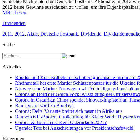
Schlechte Nachrichten für Deutsche Postbank-Aktionäre: in 2012 wird
2012 keine Gewinne ausschütten zu wollen, um ihre Eigenkapitalbasi
Mehr Lesen
Dividenden
2011
,
2012
,
Aktie
,
Deutsche Postbank
,
Dividende
,
Dividendenrendit
Suche
Aktuelles
Rhodos und Kos: Erdbeben erschüttert griechische Inseln am 
Rheinmetall hat erste Marder Schützenpanzer für die Ukraine fe
Norwegische Marine: Norwegen will Verteidigungshaushalt au
Corona an Bord der Gorch Fock: Ausbildung der Offiziersanwä
Corona in Ostafrika: China spendet Sinovac-Impfstoff an Tan
Barclaycard wird zu Barclays
Corona: Delta-Variante breitet sich rasant in Afrika aus
Bau von 6 U-Booten: Großauftrag für Kieler Werft ThyssenK
Corona & Tourismus: Kein Osterurlaub 2021?
Uganda: Tote bei Ausschreitungen vor Präsidentschaftswahl
Kategorien