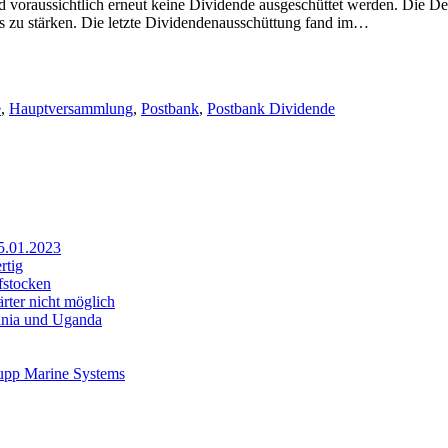
 voraussichtlich erneut keine Dividende ausgeschüttet werden. Die Deu
s zu stärken. Die letzte Dividendenausschüttung fand im…
e
,
Hauptversammlung
,
Postbank
,
Postbank Dividende
25.01.2023
rtig
fstocken
rter nicht möglich
sania und Uganda
rupp Marine Systems