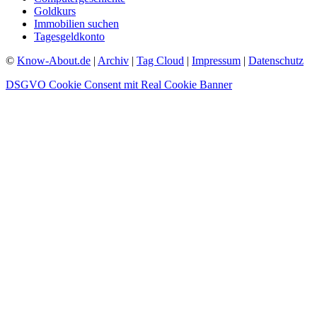
Goldkurs
Immobilien suchen
Tagesgeldkonto
©
Know-About.de
|
Archiv
|
Tag Cloud
|
Impressum
|
Datenschutz
DSGVO Cookie Consent mit Real Cookie Banner