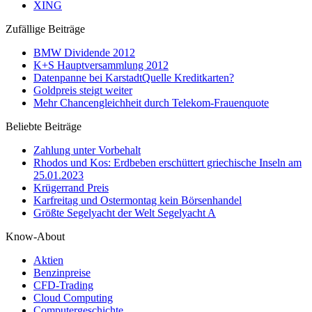
XING
Zufällige Beiträge
BMW Dividende 2012
K+S Hauptversammlung 2012
Datenpanne bei KarstadtQuelle Kreditkarten?
Goldpreis steigt weiter
Mehr Chancengleichheit durch Telekom-Frauenquote
Beliebte Beiträge
Zahlung unter Vorbehalt
Rhodos und Kos: Erdbeben erschüttert griechische Inseln am
25.01.2023
Krügerrand Preis
Karfreitag und Ostermontag kein Börsenhandel
Größte Segelyacht der Welt Segelyacht A
Know-About
Aktien
Benzinpreise
CFD-Trading
Cloud Computing
Computergeschichte