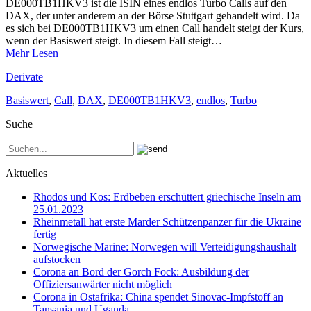
DE000TB1HKV3 ist die ISIN eines endlos Turbo Calls auf den
DAX, der unter anderem an der Börse Stuttgart gehandelt wird. Da
es sich bei DE000TB1HKV3 um einen Call handelt steigt der Kurs,
wenn der Basiswert steigt. In diesem Fall steigt…
Mehr Lesen
Derivate
Basiswert
,
Call
,
DAX
,
DE000TB1HKV3
,
endlos
,
Turbo
Suche
Aktuelles
Rhodos und Kos: Erdbeben erschüttert griechische Inseln am
25.01.2023
Rheinmetall hat erste Marder Schützenpanzer für die Ukraine
fertig
Norwegische Marine: Norwegen will Verteidigungshaushalt
aufstocken
Corona an Bord der Gorch Fock: Ausbildung der
Offiziersanwärter nicht möglich
Corona in Ostafrika: China spendet Sinovac-Impfstoff an
Tansania und Uganda