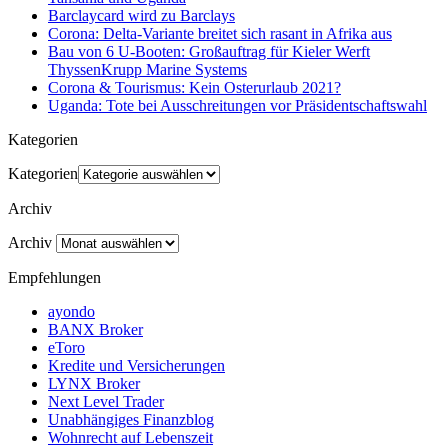
Barclaycard wird zu Barclays
Corona: Delta-Variante breitet sich rasant in Afrika aus
Bau von 6 U-Booten: Großauftrag für Kieler Werft
ThyssenKrupp Marine Systems
Corona & Tourismus: Kein Osterurlaub 2021?
Uganda: Tote bei Ausschreitungen vor Präsidentschaftswahl
Kategorien
Kategorien
Archiv
Archiv
Empfehlungen
ayondo
BANX Broker
eToro
Kredite und Versicherungen
LYNX Broker
Next Level Trader
Unabhängiges Finanzblog
Wohnrecht auf Lebenszeit