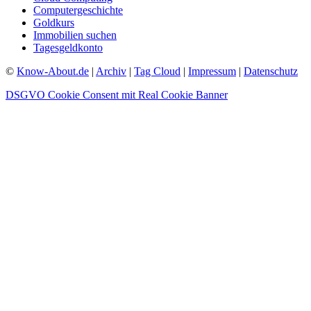
Computergeschichte
Goldkurs
Immobilien suchen
Tagesgeldkonto
©
Know-About.de
|
Archiv
|
Tag Cloud
|
Impressum
|
Datenschutz
DSGVO Cookie Consent mit Real Cookie Banner