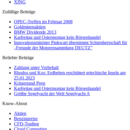
XING
Zufällige Beiträge
OPEC-Treffen im Februar 2008
Goldminenaktien
BMW Dividende 2013
Karfreitag und Ostermontag kein Börsenhandel
Innovationsminister Pinkwart übernimmt Schirmherrschaft für
„Freunde der Motorensammlung DEUTZ”
Beliebte Beiträge
Zahlung unter Vorbehalt
Rhodos und Kos: Erdbeben erschüttert griechische Inseln am
25.01.2023
Krügerrand Preis
Karfreitag und Ostermontag kein Börsenhandel
Größte Segelyacht der Welt Segelyacht A
Know-About
Aktien
Benzinpreise
CFD-Trading
Cloud Computing