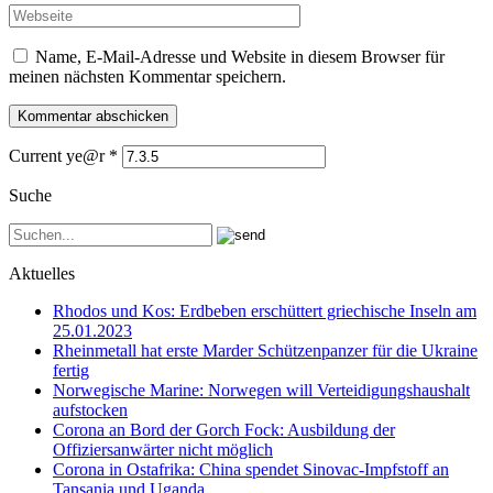
Name, E-Mail-Adresse und Website in diesem Browser für
meinen nächsten Kommentar speichern.
Current ye@r
*
Suche
Aktuelles
Rhodos und Kos: Erdbeben erschüttert griechische Inseln am
25.01.2023
Rheinmetall hat erste Marder Schützenpanzer für die Ukraine
fertig
Norwegische Marine: Norwegen will Verteidigungshaushalt
aufstocken
Corona an Bord der Gorch Fock: Ausbildung der
Offiziersanwärter nicht möglich
Corona in Ostafrika: China spendet Sinovac-Impfstoff an
Tansania und Uganda