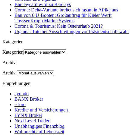
Barclaycard wird zu Barclays
Corona: Delta-Variante breitet sich rasant in Afrika aus
Bau von 6 U-Booten: Großauftrag für Kieler Werft
ThyssenKrupp Marine Systems
Corona & Tourismus: Kein Osterurlaub 2021?
Uganda: Tote bei Ausschreitungen vor Präsidentschaftswahl
Kategorien
Kategorien
Archiv
Archiv
Empfehlungen
ayondo
BANX Broker
eToro
Kredite und Versicherungen
LYNX Broker
Next Level Trader
Unabhängiges Finanzblog
Wohnrecht auf Lebenszeit