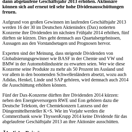
dann abgelaufene Geschäftsjahr 2013 erhöhen. Aktionäre
können sich auf erneut teil sehr hohe Dividenausschüttungen
freuen.
Aufgrund von großen Gewinnen im laufenden Geschäftsjahr 2013
werden 16 der 30 im Deutschen Aktienindex (Dax) notierten
Konzerne ihre Dividenden im nächsten Frühjahr 2014 erhöhen, fünf
dürften sie kürzen. Dies geht demnach aus Quartalsergebnissen,
Aussagen aus den Vorstandsetagen und Prognosen hervor.
Experten sind der Meinung, dass steigende Dividenden von
Globalisierungsgewinner wie BASF in der Chemie und VW und
BMW in der Automobilindustrie zu erwarten seien. Wer wie diese
Konzerne seine Produkte zu mehr als 50 Prozent im Ausland und
vor allem in den boomenden Schwellenländern absetzt, wozu auch
Adidas, Henkel, Linde und SAP gehören, wird demnach auch 2014
die Ausschüttung erhöhen können.
Fünf der Dax-Konzerne dürften ihre Dividenden 2014 kürzen:
neben den Energieversorgern RWE und Eon gehören dazu die
Deutsche Telekom, der Chemiekonzern Lanxess und der
Düngemittelhersteller K+S. Wie im Vorjahr werden die
Commerzbank sowie ThyssenKrupp 2014 keine Dividende für das
abgelaufene Geschäftsjahr 2013 an ihre Aktionäre ausschütten.