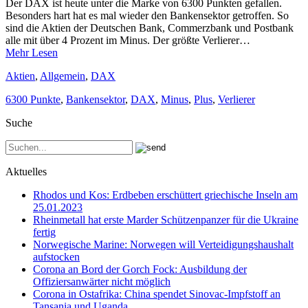
Der DAX ist heute unter die Marke von 6300 Punkten gefallen.
Besonders hart hat es mal wieder den Bankensektor getroffen. So
sind die Aktien der Deutschen Bank, Commerzbank und Postbank
alle mit über 4 Prozent im Minus. Der größte Verlierer…
Mehr Lesen
Aktien
,
Allgemein
,
DAX
6300 Punkte
,
Bankensektor
,
DAX
,
Minus
,
Plus
,
Verlierer
Suche
Aktuelles
Rhodos und Kos: Erdbeben erschüttert griechische Inseln am
25.01.2023
Rheinmetall hat erste Marder Schützenpanzer für die Ukraine
fertig
Norwegische Marine: Norwegen will Verteidigungshaushalt
aufstocken
Corona an Bord der Gorch Fock: Ausbildung der
Offiziersanwärter nicht möglich
Corona in Ostafrika: China spendet Sinovac-Impfstoff an
Tansania und Uganda