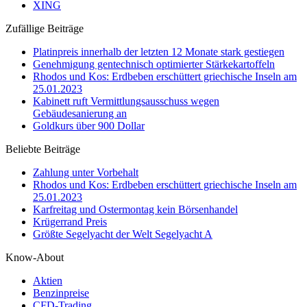
XING
Zufällige Beiträge
Platinpreis innerhalb der letzten 12 Monate stark gestiegen
Genehmigung gentechnisch optimierter Stärkekartoffeln
Rhodos und Kos: Erdbeben erschüttert griechische Inseln am
25.01.2023
Kabinett ruft Vermittlungsausschuss wegen
Gebäudesanierung an
Goldkurs über 900 Dollar
Beliebte Beiträge
Zahlung unter Vorbehalt
Rhodos und Kos: Erdbeben erschüttert griechische Inseln am
25.01.2023
Karfreitag und Ostermontag kein Börsenhandel
Krügerrand Preis
Größte Segelyacht der Welt Segelyacht A
Know-About
Aktien
Benzinpreise
CFD-Trading