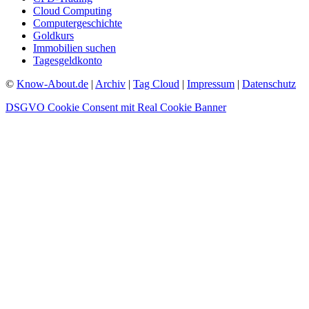
Cloud Computing
Computergeschichte
Goldkurs
Immobilien suchen
Tagesgeldkonto
©
Know-About.de
|
Archiv
|
Tag Cloud
|
Impressum
|
Datenschutz
DSGVO Cookie Consent mit Real Cookie Banner