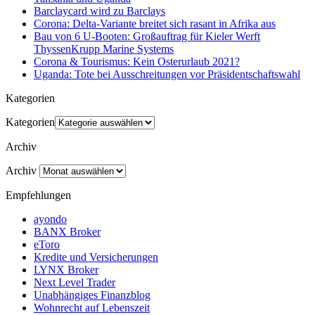
Barclaycard wird zu Barclays
Corona: Delta-Variante breitet sich rasant in Afrika aus
Bau von 6 U-Booten: Großauftrag für Kieler Werft
ThyssenKrupp Marine Systems
Corona & Tourismus: Kein Osterurlaub 2021?
Uganda: Tote bei Ausschreitungen vor Präsidentschaftswahl
Kategorien
Kategorien
Archiv
Archiv
Empfehlungen
ayondo
BANX Broker
eToro
Kredite und Versicherungen
LYNX Broker
Next Level Trader
Unabhängiges Finanzblog
Wohnrecht auf Lebenszeit