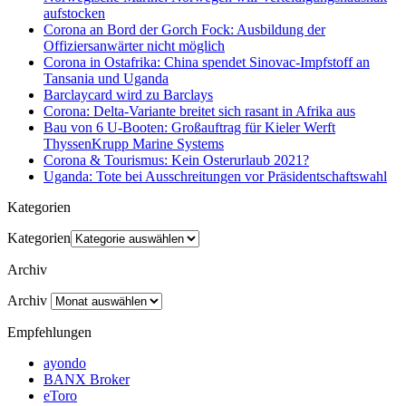
aufstocken
Corona an Bord der Gorch Fock: Ausbildung der
Offiziersanwärter nicht möglich
Corona in Ostafrika: China spendet Sinovac-Impfstoff an
Tansania und Uganda
Barclaycard wird zu Barclays
Corona: Delta-Variante breitet sich rasant in Afrika aus
Bau von 6 U-Booten: Großauftrag für Kieler Werft
ThyssenKrupp Marine Systems
Corona & Tourismus: Kein Osterurlaub 2021?
Uganda: Tote bei Ausschreitungen vor Präsidentschaftswahl
Kategorien
Kategorien
Archiv
Archiv
Empfehlungen
ayondo
BANX Broker
eToro