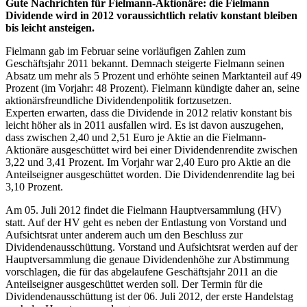
Gute Nachrichten für Fielmann-Aktionäre: die Fielmann
Dividende wird in 2012 voraussichtlich relativ konstant bleiben
bis leicht ansteigen.
Fielmann gab im Februar seine vorläufigen Zahlen zum
Geschäftsjahr 2011 bekannt. Demnach steigerte Fielmann seinen
Absatz um mehr als 5 Prozent und erhöhte seinen Marktanteil auf 49
Prozent (im Vorjahr: 48 Prozent). Fielmann kündigte daher an, seine
aktionärsfreundliche Dividendenpolitik fortzusetzen.
Experten erwarten, dass die Dividende in 2012 relativ konstant bis
leicht höher als in 2011 ausfallen wird. Es ist davon auszugehen,
dass zwischen 2,40 und 2,51 Euro je Aktie an die Fielmann-
Aktionäre ausgeschüttet wird bei einer Dividendenrendite zwischen
3,22 und 3,41 Prozent. Im Vorjahr war 2,40 Euro pro Aktie an die
Anteilseigner ausgeschüttet worden. Die Dividendenrendite lag bei
3,10 Prozent.
Am 05. Juli 2012 findet die Fielmann Hauptversammlung (HV)
statt. Auf der HV geht es neben der Entlastung von Vorstand und
Aufsichtsrat unter anderem auch um den Beschluss zur
Dividendenausschüttung. Vorstand und Aufsichtsrat werden auf der
Hauptversammlung die genaue Dividendenhöhe zur Abstimmung
vorschlagen, die für das abgelaufene Geschäftsjahr 2011 an die
Anteilseigner ausgeschüttet werden soll. Der Termin für die
Dividendenausschüttung ist der 06. Juli 2012, der erste Handelstag