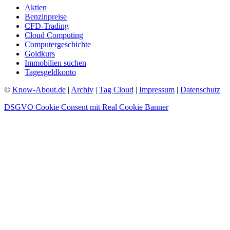
Aktien
Benzinpreise
CFD-Trading
Cloud Computing
Computergeschichte
Goldkurs
Immobilien suchen
Tagesgeldkonto
©
Know-About.de
|
Archiv
|
Tag Cloud
|
Impressum
|
Datenschutz
DSGVO Cookie Consent mit Real Cookie Banner