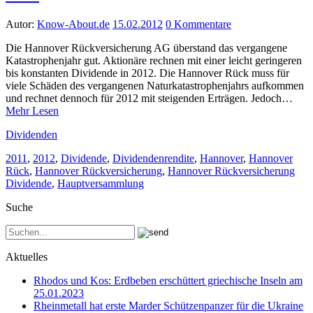
Autor:
Know-About.de
15.02.2012
0 Kommentare
Die Hannover Rückversicherung AG überstand das vergangene
Katastrophenjahr gut. Aktionäre rechnen mit einer leicht geringeren
bis konstanten Dividende in 2012. Die Hannover Rück muss für
viele Schäden des vergangenen Naturkatastrophenjahrs aufkommen
und rechnet dennoch für 2012 mit steigenden Erträgen. Jedoch…
Mehr Lesen
Dividenden
2011
,
2012
,
Dividende
,
Dividendenrendite
,
Hannover
,
Hannover
Rück
,
Hannover Rückversicherung
,
Hannover Rückversicherung
Dividende
,
Hauptversammlung
Suche
Aktuelles
Rhodos und Kos: Erdbeben erschüttert griechische Inseln am
25.01.2023
Rheinmetall hat erste Marder Schützenpanzer für die Ukraine