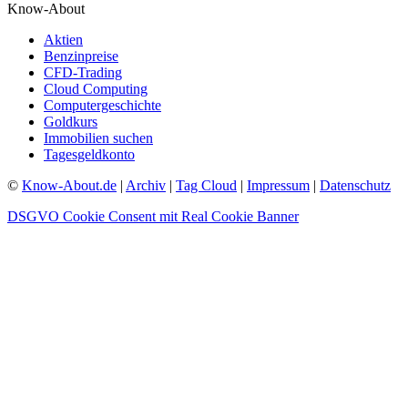
Know-About
Aktien
Benzinpreise
CFD-Trading
Cloud Computing
Computergeschichte
Goldkurs
Immobilien suchen
Tagesgeldkonto
©
Know-About.de
|
Archiv
|
Tag Cloud
|
Impressum
|
Datenschutz
DSGVO Cookie Consent mit Real Cookie Banner