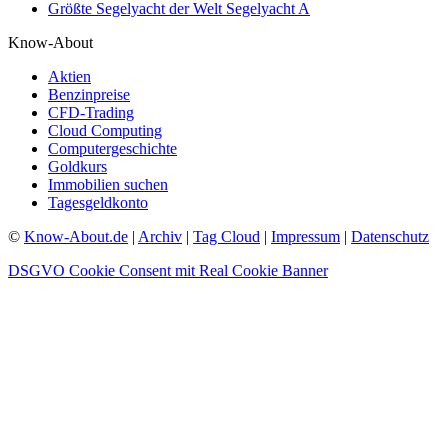
Größte Segelyacht der Welt Segelyacht A
Know-About
Aktien
Benzinpreise
CFD-Trading
Cloud Computing
Computergeschichte
Goldkurs
Immobilien suchen
Tagesgeldkonto
©
Know-About.de
|
Archiv
|
Tag Cloud
|
Impressum
|
Datenschutz
DSGVO Cookie Consent mit Real Cookie Banner