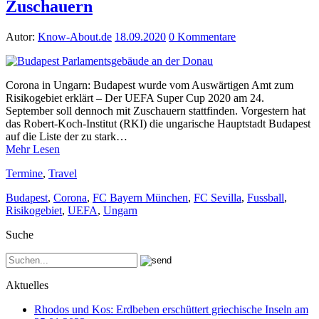
Zuschauern
Autor:
Know-About.de
18.09.2020
0 Kommentare
Corona in Ungarn: Budapest wurde vom Auswärtigen Amt zum
Risikogebiet erklärt – Der UEFA Super Cup 2020 am 24.
September soll dennoch mit Zuschauern stattfinden. Vorgestern hat
das Robert-Koch-Institut (RKI) die ungarische Hauptstadt Budapest
auf die Liste der zu stark…
Mehr Lesen
Termine
,
Travel
Budapest
,
Corona
,
FC Bayern München
,
FC Sevilla
,
Fussball
,
Risikogebiet
,
UEFA
,
Ungarn
Suche
Aktuelles
Rhodos und Kos: Erdbeben erschüttert griechische Inseln am