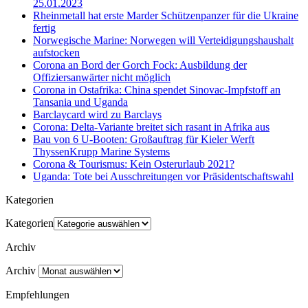
25.01.2023
Rheinmetall hat erste Marder Schützenpanzer für die Ukraine
fertig
Norwegische Marine: Norwegen will Verteidigungshaushalt
aufstocken
Corona an Bord der Gorch Fock: Ausbildung der
Offiziersanwärter nicht möglich
Corona in Ostafrika: China spendet Sinovac-Impfstoff an
Tansania und Uganda
Barclaycard wird zu Barclays
Corona: Delta-Variante breitet sich rasant in Afrika aus
Bau von 6 U-Booten: Großauftrag für Kieler Werft
ThyssenKrupp Marine Systems
Corona & Tourismus: Kein Osterurlaub 2021?
Uganda: Tote bei Ausschreitungen vor Präsidentschaftswahl
Kategorien
Kategorien
Archiv
Archiv
Empfehlungen