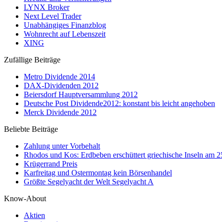
LYNX Broker
Next Level Trader
Unabhängiges Finanzblog
Wohnrecht auf Lebenszeit
XING
Zufällige Beiträge
Metro Dividende 2014
DAX-Dividenden 2012
Beiersdorf Hauptversammlung 2012
Deutsche Post Dividende2012: konstant bis leicht angehoben
Merck Dividende 2012
Beliebte Beiträge
Zahlung unter Vorbehalt
Rhodos und Kos: Erdbeben erschüttert griechische Inseln am 
Krügerrand Preis
Karfreitag und Ostermontag kein Börsenhandel
Größte Segelyacht der Welt Segelyacht A
Know-About
Aktien