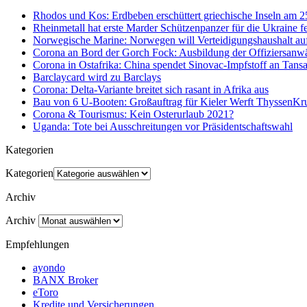
Rhodos und Kos: Erdbeben erschüttert griechische Inseln am 
Rheinmetall hat erste Marder Schützenpanzer für die Ukraine fe
Norwegische Marine: Norwegen will Verteidigungshaushalt au
Corona an Bord der Gorch Fock: Ausbildung der Offiziersanwä
Corona in Ostafrika: China spendet Sinovac-Impfstoff an Tan
Barclaycard wird zu Barclays
Corona: Delta-Variante breitet sich rasant in Afrika aus
Bau von 6 U-Booten: Großauftrag für Kieler Werft ThyssenK
Corona & Tourismus: Kein Osterurlaub 2021?
Uganda: Tote bei Ausschreitungen vor Präsidentschaftswahl
Kategorien
Kategorien
Archiv
Archiv
Empfehlungen
ayondo
BANX Broker
eToro
Kredite und Versicherungen