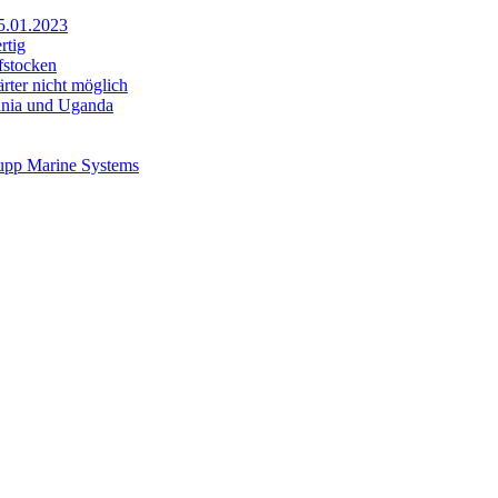
25.01.2023
rtig
fstocken
rter nicht möglich
sania und Uganda
rupp Marine Systems