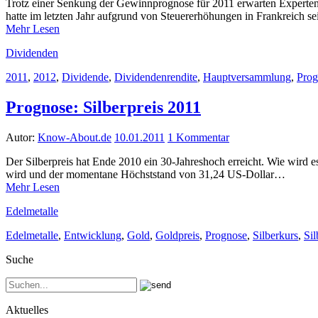
Trotz einer Senkung der Gewinnprognose für 2011 erwarten Experten e
hatte im letzten Jahr aufgrund von Steuererhöhungen in Frankreich
Mehr Lesen
Dividenden
2011
,
2012
,
Dividende
,
Dividendenrendite
,
Hauptversammlung
,
Prog
Prognose: Silberpreis 2011
Autor:
Know-About.de
10.01.2011
1 Kommentar
Der Silberpreis hat Ende 2010 ein 30-Jahreshoch erreicht. Wie wird e
wird und der momentane Höchststand von 31,24 US-Dollar…
Mehr Lesen
Edelmetalle
Edelmetalle
,
Entwicklung
,
Gold
,
Goldpreis
,
Prognose
,
Silberkurs
,
Sil
Suche
Aktuelles