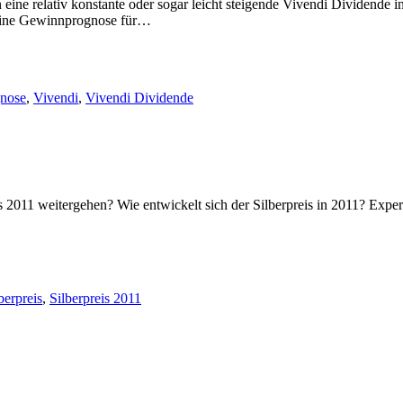
ine relativ konstante oder sogar leicht steigende Vivendi Dividende i
 seine Gewinnprognose für…
nose
,
Vivendi
,
Vivendi Dividende
s 2011 weitergehen? Wie entwickelt sich der Silberpreis in 2011? Exper
berpreis
,
Silberpreis 2011